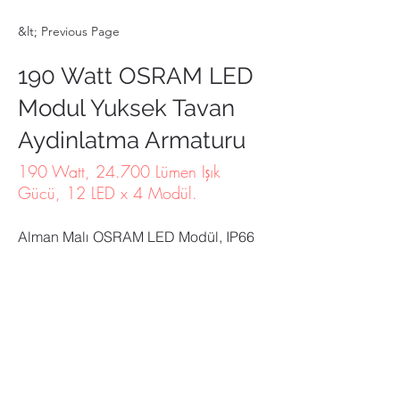
&lt; Previous Page
190 Watt OSRAM LED
Modul Yuksek Tavan
Aydinlatma Armaturu
190 Watt, 24.700 Lümen Işık
Gücü, 12 LED x 4 Modül.
Alman Malı OSRAM LED Modül, IP66 
Sızdırmazlık, IK8 Darbe Dayanımı, 
190Watt, 24.700Lm, 6.500Kelvin, 
Modüler Alüminyum Soğutucu Gövde, 
4 Adet LED Modül, 5 YIL GARANTİ