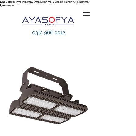
Endüstriyel Aydınlatma Armatürleri ve Yüksek Tavan Aydınlatma
Çözümleri.
0312 966 0012