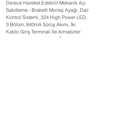
Derece Hareket Edebilir Mekanik Açı 
Sabitleme - Braketli Montaj Ayağı, Dali 
Kontrol Sistemi, 324 High Power LED, 
3 Bölüm, 840mA Sürüş Akımı, İki 
Kablo Giriş Terminali İle Armatürler 
Arası Atlama Yapabilme Özelliği. 5 Yıl 
Garanti.
Modül Sayısı
LED Tipi
LED Sayısı
5050 Power
3
324
LED