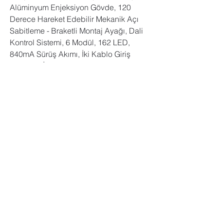
Alüminyum Enjeksiyon Gövde, 120 
Derece Hareket Edebilir Mekanik Açı 
Sabitleme - Braketli Montaj Ayağı, Dali 
Kontrol Sistemi, 6 Modül, 162 LED, 
840mA Sürüş Akımı, İki Kablo Giriş 
Terminali İle Armatürler Arası Atlama 
Yapabilme Özelliği. 5 Yıl Garanti.
Modül Sayısı
LED Tipi
LED Sayısı
5050 Power
6
162
LED