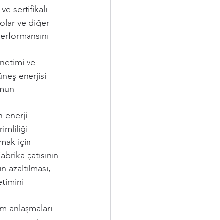
e sertifikalı 
lolar ve diğer 
performansını 
netimi ve 
neş enerjisi 
umun 
n enerji 
imliliği 
amak için 
Fabrika çatısının 
ın azaltılması, 
etimini 
ım anlaşmaları 