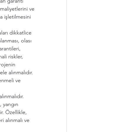
lan garanti 
maliyetlerini ve 
 işletilmesini 
ları dikkatlice 
lanması, olası 
antileri, 
i riskler, 
rojenin 
ele alınmalıdır. 
enmeli ve 
lınmalıdır. 
, yangın 
. Özellikle, 
i alınmalı ve 