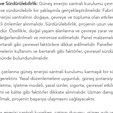
ve Sürdürülebilirlik:
 Güneş enerjisi santrali kurulumu çevre
e sürdürülebilir bir yaklaşımla gerçekleştirilmelidir. Fabri
erjisi santralinin doğaya, çevreye ve topluma olan etkiler
li önlemler alınmalıdır. Sürdürülebilirlik, projenin uzun vad
rdür. Özellikle, doğal yaşam alanlarına ve çevreye zarar 
 değerlendirilmeli ve minimize edilmelidir. Panel malzemele
arafı gibi çevresel faktörlere dikkat edilmelidir. Paneller
elerin kullanımı ve bertarafı gibi faktörler, çevresel sürdür
nünde bulundurulmalıdır. 
 çatılarına güneş enerjisi santrali kurulumu karmaşık bir sü
 gerektirir. Yasal düzenlemelere uygunluk, güneş potansiyeli
etme, işletme modeli, yasal izinler, sigorta, çevresel etkil
mi ve kalite gibi faktörler dikkate alınmalıdır. Uzman danı
mak, projenin başarıya ulaşmasını sağlayacaktır.
 enerjisi santrali kurarken, çatının durumu, güneş ışığı ve 