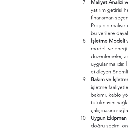
Maliyet Analizi ve
yatırım getirisi 
finansman seçenek
Projenin maliyeti
bu verilere dayal
İşletme Modeli ve
modeli ve enerji s
düzenlemeler, an
uygulanmalıdır. İ
etkileyen önemli 
Bakım ve İşletm
işletme faaliyetl
bakımı, kablo yö
tutulmasını sağla
çalışmasını sağl
Uygun Ekipman 
doğru seçimi önem