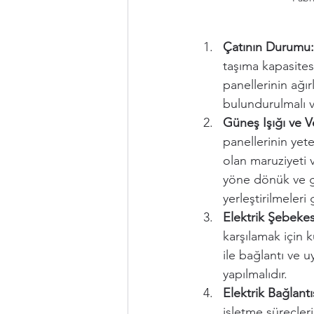
Çatının Durumu:
taşıma kapasites
panellerinin ağır
bulundurulmalı v
Güneş Işığı ve Ve
panellerinin yet
olan maruziyeti 
yöne dönük ve g
yerleştirilmeleri 
Elektrik Şebekes
karşılamak için k
ile bağlantı ve 
yapılmalıdır.
Elektrik Bağlantı
işletme süreçleri