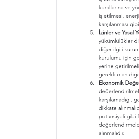
kurallarına ve yö
işletilmesi, ener
karşılanması gibi
İzinler ve Yasal 
yükümlülükler dik
diğer ilgili kurum
kurulumu için ger
yerine getirilmel
gerekli olan diğ
Ekonomik Değer
değerlendirilmeli
karşılamadığı, ge
dikkate alınmalıd
potansiyeli gibi 
değerlendirmeler,
alınmalıdır.