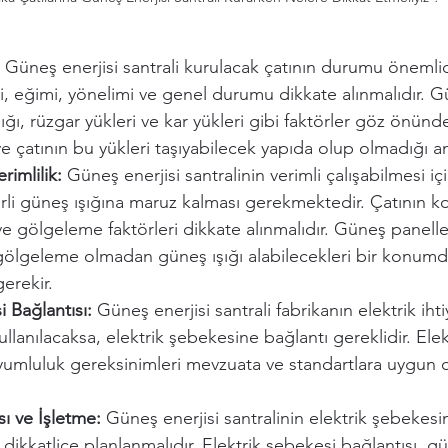
 
Güneş enerjisi santrali kurulacak çatının durumu önemlidi
i, eğimi, yönelimi ve genel durumu dikkate alınmalıdır. G
lığı, rüzgar yükleri ve kar yükleri gibi faktörler göz önünd
e çatının bu yükleri taşıyabilecek yapıda olup olmadığı ana
rimlilik:
 Güneş enerjisi santralinin verimli çalışabilmesi i
erli güneş ışığına maruz kalması gerekmektedir. Çatının
ve gölgeleme faktörleri dikkate alınmalıdır. Güneş panell
ölgeleme olmadan güneş ışığı alabilecekleri bir konumd
gerekir.
i Bağlantısı:
 Güneş enerjisi santrali fabrikanın elektrik ihti
ullanılacaksa, elektrik şebekesine bağlantı gereklidir. Ele
uyumluluk gereksinimleri mevzuata ve standartlara uygun o
sı ve İşletme:
 Güneş enerjisi santralinin elektrik şebekesi
 dikkatlice planlanmalıdır. Elektrik şebekesi bağlantısı, gü