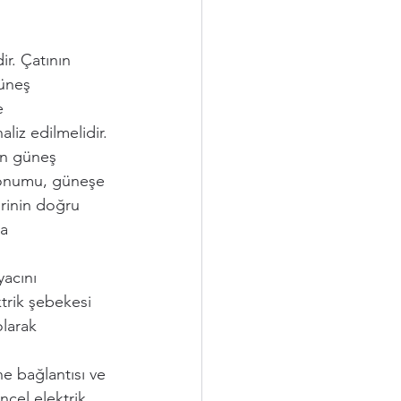
r. Çatının 
üneş 
e 
liz edilmelidir.
çin güneş 
 konumu, güneşe 
erinin doğru 
a 
yacını 
ktrik şebekesi 
larak 
ne bağlantısı ve 
ncel elektrik 