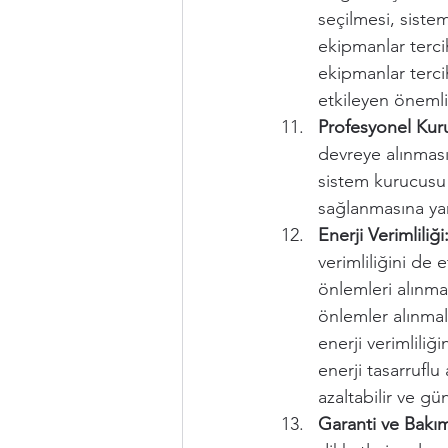
seçilmesi, sistem
ekipmanlar tercih
ekipmanlar terci
etkileyen önemli 
Profesyonel Kur
devreye alınması
sistem kurucusu 
sağlanmasına yar
Enerji Verimliliği
verimliliğini de e
önlemleri alınmal
önlemler alınmalı
enerji verimliliği
enerji tasarruflu
azaltabilir ve gü
Garanti ve Bakım