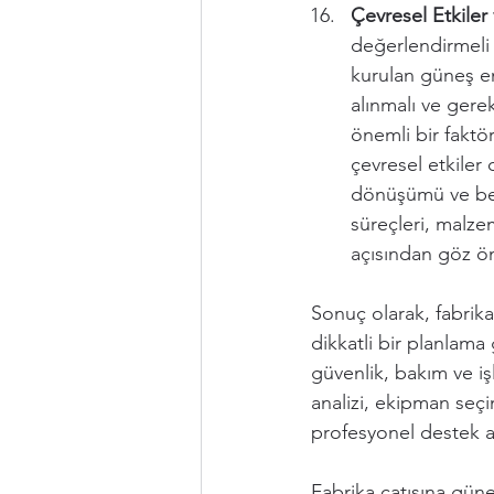
Çevresel Etkiler 
değerlendirmeli v
kurulan güneş en
alınmalı ve gerek
önemli bir faktö
çevresel etkiler
dönüşümü ve bert
süreçleri, malzem
açısından göz ö
Sonuç olarak, fabrika
dikkatli bir planlama
güvenlik, bakım ve işl
analizi, ekipman seçi
profesyonel destek al
Fabrika çatısına güneş