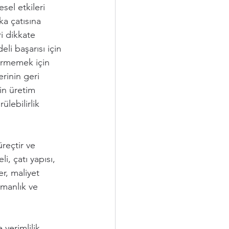
sel etkileri 
ka çatısına 
i dikkate 
eli başarısı için 
vermemek için 
rinin geri 
in üretim 
ülebilirlik 
reçtir ve 
, çatı yapısı, 
er, maliyet 
şmanlık ve 
verimlilik, 