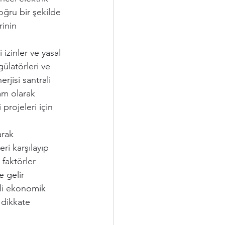
oğru bir şekilde 
inin 
 izinler ve yasal 
gülatörleri ve 
rjisi santrali 
am olarak 
projeleri için 
rak 
eri karşılayıp 
 faktörler 
e gelir 
eli ekonomik 
 dikkate 