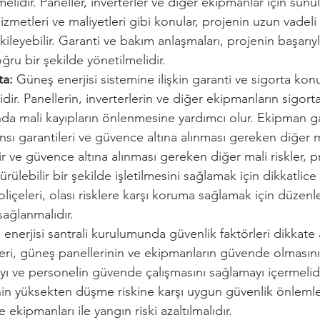
elidir. Paneller, inverterler ve diğer ekipmanlar için sunu
izmetleri ve maliyetleri gibi konular, projenin uzun vadeli 
ileyebilir. Garanti ve bakım anlaşmaları, projenin başarıyla
ğru bir şekilde yönetilmelidir.
ta:
 Güneş enerjisi sistemine ilişkin garanti ve sigorta konu
dir. Panellerin, inverterlerin ve diğer ekipmanların sigorta
da mali kayıpların önlenmesine yardımcı olur. Ekipman gar
sı garantileri ve güvence altına alınması gereken diğer mal
ir ve güvence altına alınması gereken diğer mali riskler, p
ürülebilir bir şekilde işletilmesini sağlamak için dikkatlice 
liçeleri, olası risklere karşı koruma sağlamak için düzenl
sağlanmalıdır.
enerjisi santrali kurulumunda güvenlik faktörleri dikkate a
ri, güneş panellerinin ve ekipmanların güvende olmasını
ayı ve personelin güvende çalışmasını sağlamayı içermelidir
in yüksekten düşme riskine karşı uygun güvenlik önlemler
kipmanları ile yangın riski azaltılmalıdır.