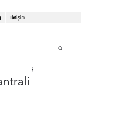
g
İletişim
ntrali