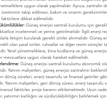
netmeliklere uygun olarak yapılmalıdır. Ayrıca, santralin d
ji üretiminin takip edilmesi, bakım ve onarım gereksinimler
 faktörlere dikkat edilmelidir.
Yükümlülükler:
 Güneş enerjisi santrali kurulumu için gerekli
katlice incelenmeli ve yerine getirilmelidir. İlgili enerji re
larla iletişim kurularak gerekli izinler alınmalıdır. Güneş ene
ekli olan yasal izinler, ruhsatlar ve diğer resmi süreçler t
idir. Yerel yönetmeliklere, bina kodlarına ve güneş enerjisi 
er mevzuatlara uygun olarak hareket edilmelidir.
lendirme: 
Güneş enerjisi santrali kurulumu ekonomik ola
dir. Yatırım maliyetleri, güneş enerjisi santralinin beklentil
ri dönüş süreleri, enerji tasarrufu ve finansal getiriler gibi
ır. Yatırım maliyetleri, geri dönüş süresi, enerji tasarrufu v
finansal faktörler, proje kararını etkilemektedir. Uzun vad
 yatırımın karlılığını ve sürdürülebilirliğini belirlemek için