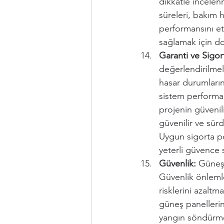
dikkatle incelenm
süreleri, bakım h
performansını etk
sağlamak için do
Garanti ve Sigor
değerlendirilmeli
hasar durumların
sistem performan
projenin güvenil
güvenilir ve sürd
Uygun sigorta po
yeterli güvence 
Güvenlik:
 Güneş 
Güvenlik önlemle
risklerini azaltm
güneş panellerin
yangın söndürme e