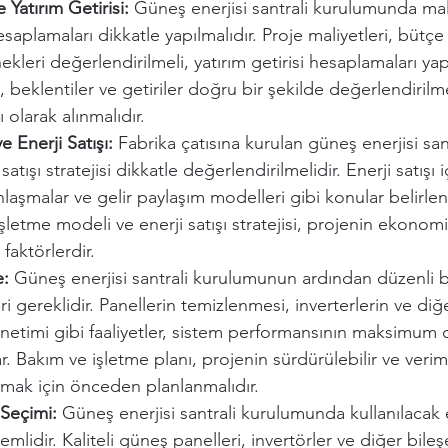
 Yatırım Getirisi:
 Güneş enerjisi santrali kurulumunda mali
hesaplamaları dikkatle yapılmalıdır. Proje maliyetleri, bütç
leri değerlendirilmeli, yatırım getirisi hesaplamaları yapı
, beklentiler ve getiriler doğru bir şekilde değerlendirilme
ı olarak alınmalıdır.
 Enerji Satışı:
 Fabrika çatısına kurulan güneş enerjisi san
atışı stratejisi dikkatle değerlendirilmelidir. Enerji satışı i
laşmalar ve gelir paylaşım modelleri gibi konular belirlen
şletme modeli ve enerji satışı stratejisi, projenin ekonomi
faktörlerdir.
e:
 Güneş enerjisi santrali kurulumunun ardından düzenli 
eri gereklidir. Panellerin temizlenmesi, inverterlerin ve di
netimi gibi faaliyetler, sistem performansının maksimum
r. Bakım ve işletme planı, projenin sürdürülebilir ve veriml
amak için önceden planlanmalıdır.
Seçimi:
 Güneş enerjisi santrali kurulumunda kullanılacak
lidir. Kaliteli güneş panelleri, invertörler ve diğer bileş