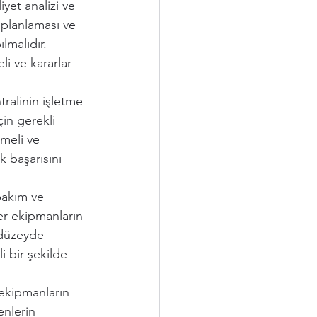
yet analizi ve 
e planlaması ve 
lmalıdır. 
li ve kararlar 
tralinin işletme 
çin gerekli 
meli ve 
k başarısını 
bakım ve 
ğer ekipmanların 
 düzeyde 
i bir şekilde 
 ekipmanların 
enlerin 