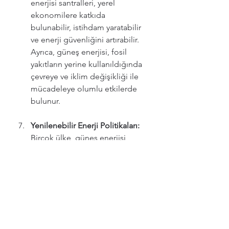
enerjisi santralleri, yerel 
ekonomilere katkıda 
bulunabilir, istihdam yaratabilir 
ve enerji güvenliğini artırabilir. 
Ayrıca, güneş enerjisi, fosil 
yakıtların yerine kullanıldığında 
çevreye ve iklim değişikliği ile 
mücadeleye olumlu etkilerde 
bulunur.
Yenilenebilir Enerji Politikaları:
Birçok ülke, güneş enerjisi 
kullanımını teşvik etmek 
amacıyla yenilenebilir enerji 
politikaları ve düzenlemeleri 
uygulamaktadır. Güneş enerjisi 
santrallerine yönelik destekler, 
vergi indirimleri, teşvikler, net 
metering gibi politikalar, güneş 