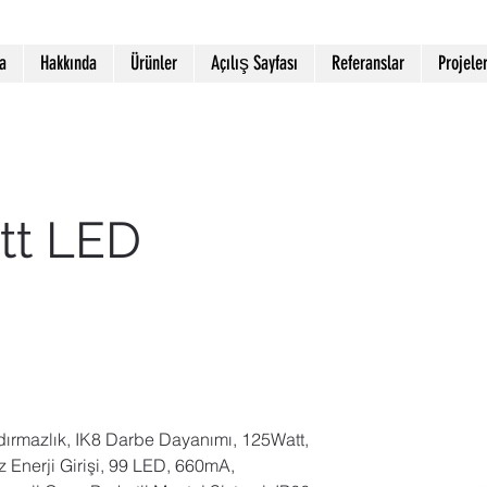
a
Hakkında
Ürünler
Açılış Sayfası
Referanslar
Projele
tt LED
rmazlık, IK8 Darbe Dayanımı, 125Watt, 
Enerji Girişi, 99 LED, 660mA, 