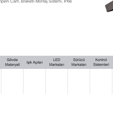
rli Cam, Braketli Montaj Sistemi, IP66 
Gövde
LED
Sürücü
Kontrol
Işık Açıları
Materyali
Markaları
Markaları
Sistemleri