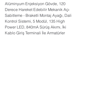
Alüminyum Enjeksiyon Gövde, 120 
Derece Hareket Edebilir Mekanik Açı 
Sabitleme - Braketli Montaj Ayağı, Dali 
Kontrol Sistemi, 5 Modül, 135 High 
Power LED, 840mA Sürüş Akımı, İki 
Kablo Giriş Terminali İle Armatürler 
Arası Atlama Yapabilme Özelliği. 5 Yıl 
Garanti.
Modül Sayısı
LED Tipi
LED Sayısı
5050 Power
5
135
LED