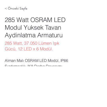
< Önceki Sayfa
285 Watt OSRAM LED
Modul Yuksek Tavan
Aydinlatma Armaturu
285 Watt, 37.050 Lümen Işık
Gücü, 12 LED x 6 Modül.
Alman Malı OSRAM LED Modül, IP66 
Sızdırmazlık, IK8 Darbe Dayanımı, 
285Watt, 39.900Lm, 5.000Kelvin, 
Modüler Alüminyum Soğutucu Gövde, 
6 Adet LED Modül, 5 YIL GARANTİ