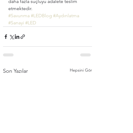
daha fazla suçluyu adalete teslim 
etmektedir.
#Savunma
#LEDBlog
#Aydınlatma
#Sanayi
#LED
Hepsini Gör
Son Yazılar