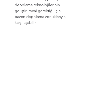
depolama teknolojilerinin 
geliştirilmesi gerektiği için 
bazen depolama zorluklarıyla 
karşılaşabilir.
Bazı Yerel Çevresel Etkiler: Bazı 
yenilenebilir enerji tesisleri, 
ekosistemlere ve yerel yaşam 
alanlarına zarar verebilir.
Yer Kaplama: Bazı yenilenebilir 
enerji santralleri, büyük arazi 
alanlarına ihtiyaç duyabilir ve bu 
da bazı yerel ekosistemleri 
etkileyebilir.
Sonuç olarak, hangi enerji 